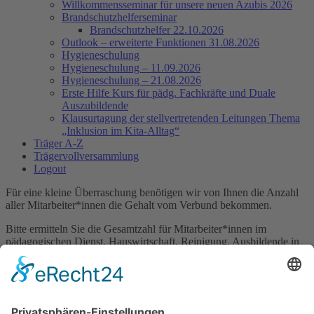
Willkommensseminar für unsere neuen Azubis 2026
Brandschutzhelferseminar
Brandschutzhelfer 22.10.2026
Outlook – erweiterte Funktionen 31.08.2026
Hygieneschulung
Hygieneschulung – 11.09.2026
Hygieneschulung – 21.08.2026
Erste Hilfe Kurs für pädg. Fachkräfte und Duale
Auszubildende
Klausurtagung der stellvertretenden Leitungen Thema
„Inklusion im Kita-Alltag“
Träger A-Z
Trägervollversammlung
Logout
Für eine kleine Überraschung benötigen wir von Ihnen die Anzahl
aller Mitarbeiter*innen die Gehalt vom Verbund bekommen.
Bitte ermitteln Sie die Gesamtzahl für Mitarbeiter*innen im
pädagogischen Dienst, Hauswirtschaft, Reinigung, Ausbildende in
der Dualen Ausbildung, Berufspraktikum und FSJ. Aktuell tätige
Vertretungen die immer wieder in der Kita arbeiten sind auch zu
zählen.
Nicht berücksicht werden Praktikanten die kein Gehalt bekommen.