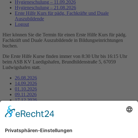
Hygieneschulung – 11.09.2026
Hygieneschulung – 21.08.2026
Erste Hilfe Kurs für pädg. Fachkräfte und Duale
Auszubildende
Logout
Hier können Sie die Termin für einen Erste Hilfe Kurs für pädg.
Fachkräft und Duale Auszubildende in Bildungseinrichtungen
buchen.
Die Erste Hilfe Kurse finden immer von 8:30 Uhr bis 16:15 Uhr
beim ASB KV Luedigshafen, Brundhildenstraße 5, 67059
Ludwigshafen statt.
26.08.2026
14.09.2026
01.10.2026
09.11.2026
17.12.2026
2027
25.02.2027
Bitte geben Sie den Teilnehmer*Innen am Kurstag eine Kopie der
aktuellen Kostenzusage der Unfallkasse mit, diese haben Sie per