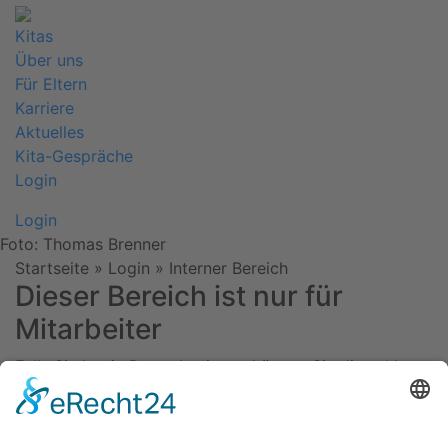
Kitas
Über uns
Für Eltern
Karriere
Aktuelles
Kita-Gespräche
Login
Login
Foto: Thomas Brenner
Startseite
» Login »
Interner Bereich
Dieser Bereich ist nur für
Mitarbeiter
Falls Sie Login Daten besitzen, könnne Sie diese
hier
eingeben.
Kitas