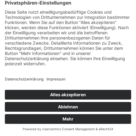
Übersicht
Über uns
Struktur
Team
Suche nach neuen Fachkräften
Für Eltern
Kita-Gespräche
Karriere
Ausbildung
Bewerben
Aktuelles
Presse
Copyright © 2023 |
Impressum |
Datenschutz