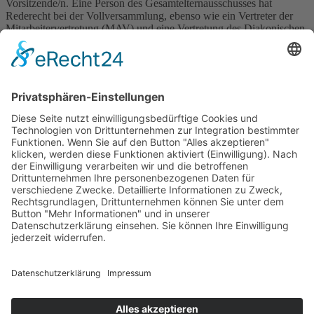
Vorsitzende/n. Eine Person des Gesamtelternausschusses hat
Rederecht bei der Vollversammlung, ebenso wie ein Vertreter der
Mitarbeitervertretung (MAV) und eine Vertretung des Diakonischen
Werkes der Pfalz.
Zusammensetzung des Trägers
×
Kitas
Übersicht
Über uns
Struktur
Team
Suche nach neuen Fachkräften
Für Eltern
Kita-Gespräche
Karriere
Ausbildung
Bewerben