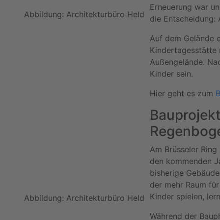
Erneuerung war una
Abbildung: Architekturbüro Held
die Entscheidung:
Auf dem Gelände e
Kindertagesstätte
Außengelände. Nach
Kinder sein.
Hier geht es zum
B
Bauprojekt 
Regenbog
Am Brüsseler Ring 
den kommenden Ja
bisherige Gebäude
der mehr Raum für 
Kinder spielen, ler
Abbildung: Architekturbüro Held
Während der Baupha