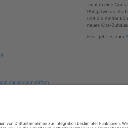
zieht in eine Cont
Pfingstweide. So b
und die Kinder könn
neues Kita-Zuhaus
Hier geht es zum
B
ht
ach neuen Fachkräften
spräche
ung
en