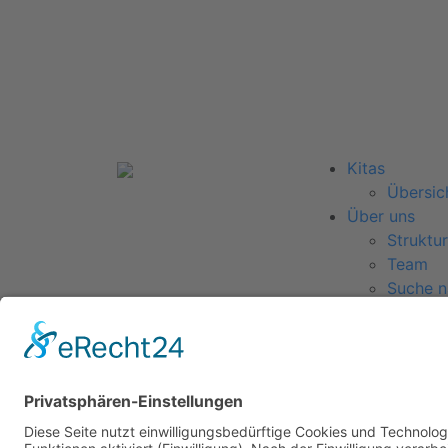
Kitas
Übersic
Über uns
Struktur
Team
Suche n
Für Eltern
Kita-Ge
Karriere
Ausbild
Bewerb
Aktuelles