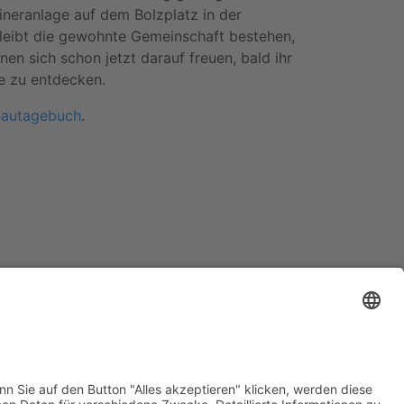
aineranlage auf dem Bolzplatz in der
leibt die gewohnte Gemeinschaft bestehen,
en sich schon jetzt darauf freuen, bald ihr
e zu entdecken.
autagebuch
.