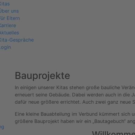
Kitas
Über uns
Für Eltern
Karriere
Aktuelles
Kita-Gespräche
Login
Bauprojekte
In einigen unserer Kitas stehen große bauliche Verä
erneuert seine Gebäude. Dabei werden auch in die
dafür neue größere errichtet. Auch zwei ganz neue S
Eine kleine Bauabteilung im Verbund kümmert sich u
größere Bauprojekt haben wir ein „Bautagebuch“ ang
ng
Willkomme