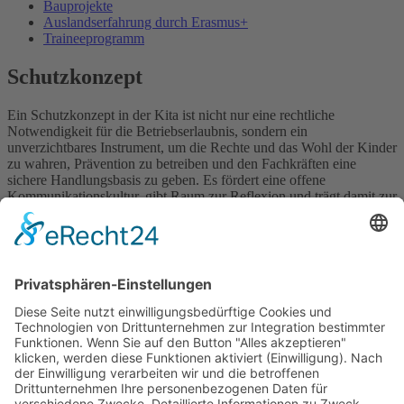
Bauprojekte
Auslandserfahrung durch Erasmus+
Traineeprogramm
Schutzkonzept
Ein Schutzkonzept in der Kita ist nicht nur eine rechtliche
Notwendigkeit für die Betriebserlaubnis, sondern ein
unverzichtbares Instrument, um die Rechte und das Wohl der Kinder
zu wahren, Prävention zu betreiben und den Fachkräften eine
sichere Handlungsbasis zu geben. Es fördert eine offene
Kommunikationskultur, gibt Raum zur Reflexion und trägt damit zur
kontinuierlichen Weiterentwicklung der Qualität in der Kita bei.
In jeder unserer Kitas gibt es ein Schutzkonzept. Fragen Sie gerne
nach und erhalten Sie Einblick.
Als Beispiel finden Sie hier noch das Schutzkonzept der Kita
Regenbogenland:
Bsp_Schutzkonzept Kita Regenbogenland
Herunterladen
×
Kitas