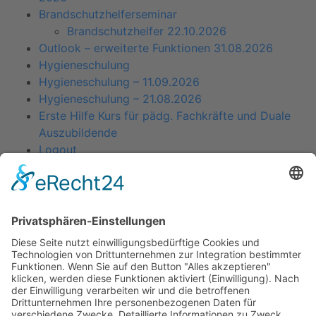
Brandschutzhelferseminar
Brandschutzhelfer 22.10.2026
Outlook – erweiterte Funktionen 31.08.2026
Hygieneschulung
Hygieneschulung – 11.09.2026
Hygieneschulung – 21.08.2026
Erste Hilfe Kurs für pädg. Fachkräfte und Duale
Auszubildende
Logout
Sie müssen sich anmelden, um diesen Inhalt einsehen
zu können. Bitte
Anmelden
. Kein Mitglied?
Werden Sie
Mitglied bei uns
Kitas
Übersicht
Über uns
Struktur
Team