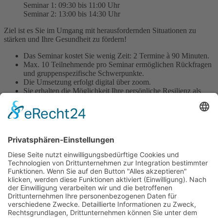
Seminar 1: 09:30 bis 11:00 Uhr
Seminar 2: 13:00 bis 14:30 Uhr
Ziel ist es Sie im Umgang mit herausfordernden Situationen zu
stärken und Ihre Gesundheit zu fördern!
Das Seminar kostet Sie wenig Zeit: 2 Termine à 90 Minuten.
Max. 10 Teilnehmende pro Seminar ermöglichen Rückfragen
und gruppenspezifische Schwerpunkte.
Die Umsetzung erfolgt digital über zoom.
Sie erhalten die Möglichkeit Ihre persönliche Resilienz als
wichtige Gesundheitsressource zu reflektieren und
weiterzuentwickeln
Anmelden können Sie sich über die
APP
oder per Mail an
Traeger@evkitalu.de
.
Wir freuen uns auf Ihre Teilnahme!
Zurück
×
Kitas
Übersicht