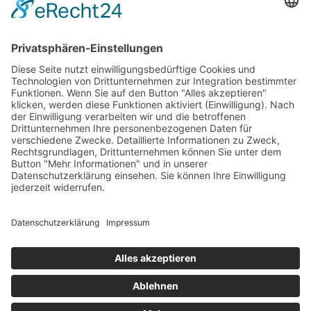
weiterlesen »
Kitas
Übersicht
Über uns
Struktur
Team
Suche nach neuen Fachkräften
Für Eltern
Kita-Gespräche
Karriere
Ausbildung
Bewerben
Aktuelles
Presse
Copyright © 2023 |