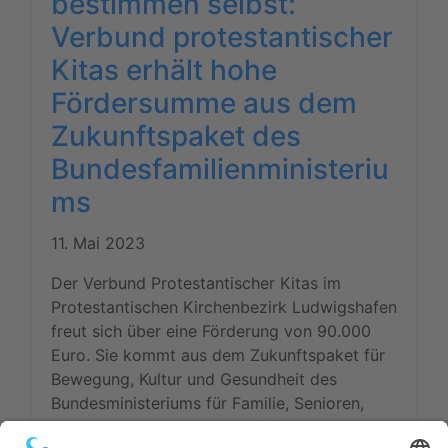
bestimmen selbst:
Verbund protestantischer
Kitas erhält hohe
Fördersumme aus dem
Zukunftspaket des
Bundesfamilienministeriu
ms
11. Mai 2023
Der Verbund Protestantischer Kitas im
Protestantischen Kirchenbezirk Ludwigshafen
freut sich über eine Förderung von 90.000
Euro. Sie kommt aus dem Zukunftspaket für
Bewegung, Kultur und Gesundheit des
Bundesministeriums für Familie, Senioren,
Frauen und Jugend. Damit […]