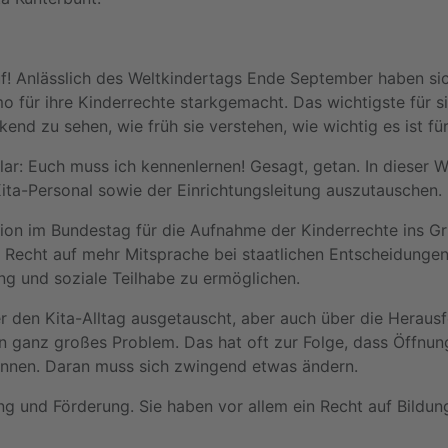
f! Anlässlich des Weltkindertags Ende September haben sic
 für ihre Kinderrechte starkgemacht. Das wichtigste für si
end zu sehen, wie früh sie verstehen, wie wichtig es ist für
lar: Euch muss ich kennenlernen! Gesagt, getan. In dieser W
ita-Personal sowie der Einrichtungsleitung auszutauschen.
tion im Bundestag für die Aufnahme der Kinderrechte ins G
 Recht auf mehr Mitsprache bei staatlichen Entscheidungen.
ng und soziale Teilhabe zu ermöglichen.
r den Kita-Alltag ausgetauscht, aber auch über die Herausf
ein ganz großes Problem. Das hat oft zur Folge, dass Öffnun
önnen. Daran muss sich zwingend etwas ändern.
ung und Förderung. Sie haben vor allem ein Recht auf Bildun