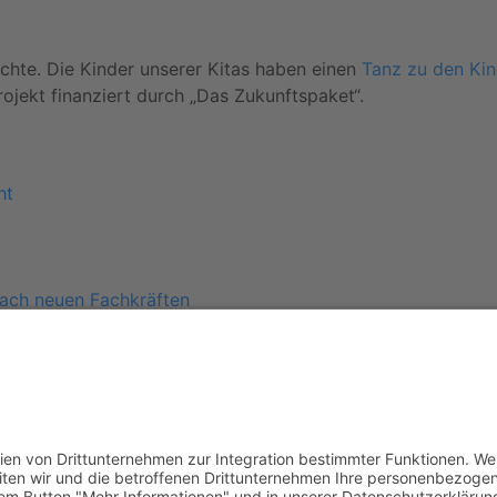
echte. Die Kinder unserer Kitas haben einen
Tanz zu den Kin
ojekt finanziert durch „Das Zukunftspaket“.
ht
ach neuen Fachkräften
spräche
ung
en