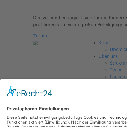
Der Verbund engagiert sich für die Kinderr
profitieren von einem großen Beteiligungspr
Zurück
Kitas
Übersic
Über uns
Struktur
Team
Suche n
Für Eltern
Kita-Ge
Karriere
Ausbild
Bewerb
Aktuelles
Presse