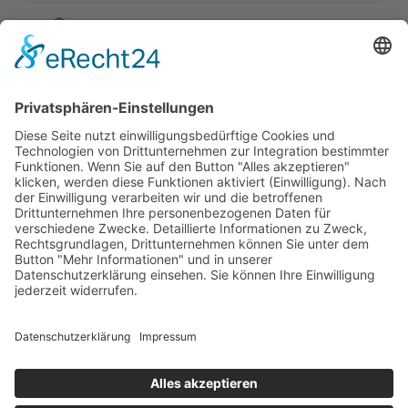
Kitas
Übersicht
Über uns
Struktur
Team
Suche nach neuen Fachkräften
Für Eltern
Kita-Gespräche
Karriere
Ausbildung
Bewerben
Aktuelles
Presse