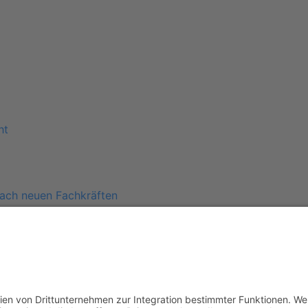
ht
ach neuen Fachkräften
spräche
ung
en