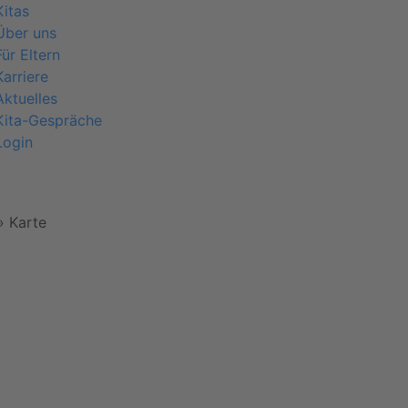
Kitas
Über uns
Für Eltern
Karriere
Aktuelles
Kita-Gespräche
Login
 »
Karte