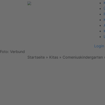
Login
Foto: Verbund
Startseite
» Kitas » Comeniuskindergarten
Wir
benötigen
Ihre
Zustimmung,
um den
Mapbox-
Service zu