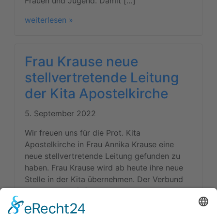
Frauen und Jugend. Damit […]
weiterlesen »
Frau Krause neue
stellvertretende Leitung
der Kita Apostelkirche
5. September 2022
Wir freuen uns für die Prot. Kita
Apostelkirche in Frau Annika Krause eine
neue stellvertretende Leitung gefunden zu
haben. Frau Krause wird ab heute ihre neue
Stelle in der Kita übernehmen. Der Verbund
wünscht Frau […]
weiterlesen »