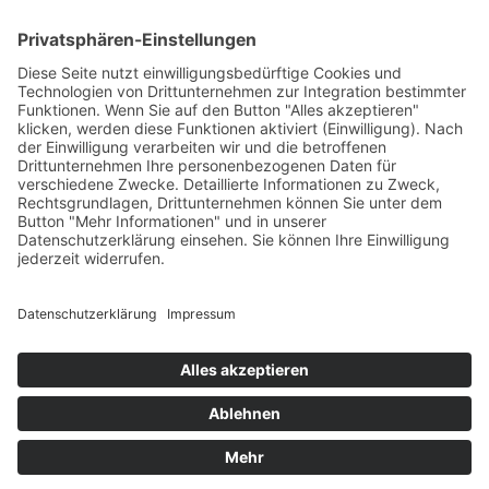
Kitas
Übersicht
Über uns
Struktur
Team
Suche nach neuen Fachkräften
Für Eltern
Kita-Gespräche
Karriere
Ausbildung
Bewerben
Aktuelles
Presse
Copyright © 2023 |
Impressum |
Datenschutz