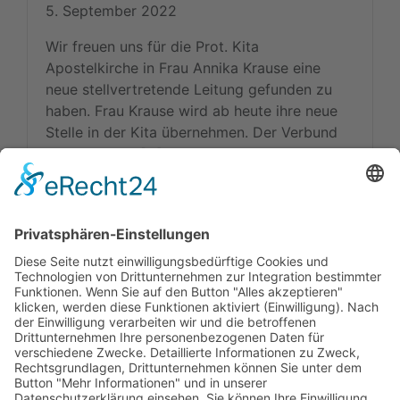
5. September 2022
Wir freuen uns für die Prot. Kita
Apostelkirche in Frau Annika Krause eine
neue stellvertretende Leitung gefunden zu
haben. Frau Krause wird ab heute ihre neue
Stelle in der Kita übernehmen. Der Verbund
wünscht Frau […]
weiterlesen »
Kitas
Übersicht
Über uns
Struktur
Team
Suche nach neuen Fachkräften
Für Eltern