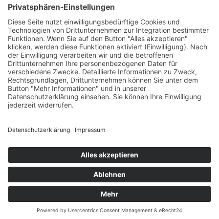
Auswertung erfolgt ganz anonym und die genutzte Platform erfüllt
alle […]
weiterlesen »
×
Kitas
Übersicht
Über uns
Struktur
Team
Suche nach neuen Fachkräften
Für Eltern
Kita-Gespräche
Karriere
Ausbildung
Bewerben
Aktuelles
Presse
Copyright © 2023 |
Impressum |
Datenschutz