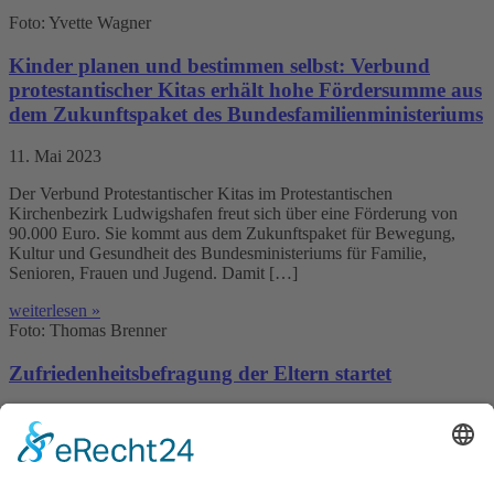
Foto: Yvette Wagner
Kinder planen und bestimmen selbst: Verbund
protestantischer Kitas erhält hohe Fördersumme aus
dem Zukunftspaket des Bundesfamilienministeriums
11. Mai 2023
Der Verbund Protestantischer Kitas im Protestantischen
Kirchenbezirk Ludwigshafen freut sich über eine Förderung von
90.000 Euro. Sie kommt aus dem Zukunftspaket für Bewegung,
Kultur und Gesundheit des Bundesministeriums für Familie,
Senioren, Frauen und Jugend. Damit […]
weiterlesen »
Foto: Thomas Brenner
Zufriedenheitsbefragung der Eltern startet
5. Juni 2022
Am 6.6.2022 startet die diesjährige Zufriedenheitsbefragung der
Eltern. An der Befragung kann online oder in Papierform
teilgenommen werden. Es stehen viele Sprachen zur Verfügung. Die