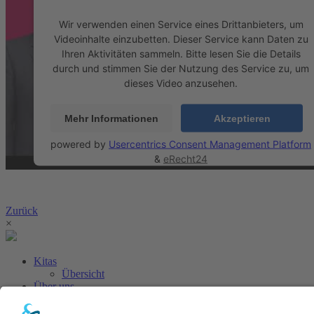
Wir verwenden einen Service eines Drittanbieters, um
Videoinhalte einzubetten. Dieser Service kann Daten zu
Ihren Aktivitäten sammeln. Bitte lesen Sie die Details
durch und stimmen Sie der Nutzung des Service zu, um
dieses Video anzusehen.
Mehr Informationen
Akzeptieren
powered by
Usercentrics Consent Management Platform
&
eRecht24
Zurück
×
Kitas
Übersicht
Über uns
Struktur
Team