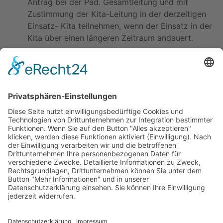
Antrag bei der Päd. Gesamtleitung und mit
Zustimmung der Kita-Leitung in der derzeitigen
Einsatz- Kita teilnehmen, wenn der Einsatz in der
Kita über einen längeren Zeitraum andauert.
Informieren Sie sich gerne auch über diese
Präsentation
.
Zurück
Kitas
Übersicht
Über uns
Struktur
Team
Suche nach neuen Fachkräften
Für Eltern
Kita-Gespräche
Karriere
Ausbildung