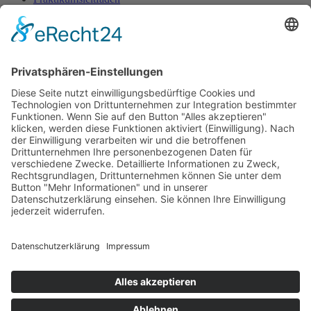
Schweigepflichtserklärung Praktikum
Datenschutz_Merkblatt
Ausbildungsverlauf
Fragebogen Praktikum_ankreuzen
Schweigepflicht Ev. Kirche Pfalz
Selbstverpflichtungeerklärung und Verhaltenskodex im
Verbund
IfSG_EFAs informiert_Praktikum
×
Kitas
Übersicht
Über uns
Struktur
Team
Suche nach neuen Fachkräften
Für Eltern
Kita-Gespräche
Karriere
Ausbildung
Bewerben
Aktuelles
Presse