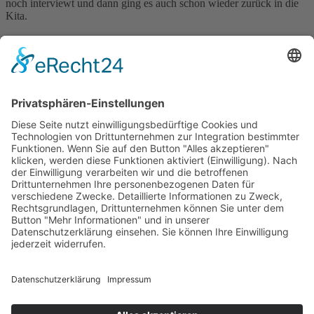
noch interviewt und dann ging es auch schon wieder zurück in die
Kita.
Der Beitrag des SWR lief am 01.08.2024 in der Landesschau:
zum
Beitrag
.
Der Beitrag des RNF lief am 31.07.2024 bei den Regionalbeiträgen:
zum Beitrag
.
Foto: Verbund/Wolf
Foto: Verbund/Wolf
Zurück
×
Kitas
Übersicht
Über uns
Struktur
Team
Suche nach neuen Fachkräften
Für Eltern
Kita-Gespräche
Karriere
Ausbildung