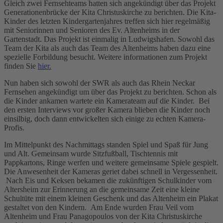
Gleich zwei Fernsehteams hatten sich angekündigt über das Projekt
Generationenbrücke der Kita Christuskirche zu berichten. Die Kita-
Kinder des letzten Kindergartenjahres treffen sich hier regelmäßig
mit Seniorinnen und Senioren des Ev. Altenheims in der
Gartenstadt. Das Projekt ist einmalig in Ludwigshafen. Sowohl das
Team der Kita als auch das Team des Altenheims haben dazu eine
spezielle Forbildung besucht. Weitere informationen zum Projekt
finden Sie
hier.
Nun haben sich sowohl der SWR als auch das Rhein Neckar
Fernsehen angekündigt um über das Projekt zu berichten. Schon als
die Kinder ankamen wartete ein Kamerateam auf die Kinder. Bei
den ersten Interviews vor großer Kamera blieben die Kinder noch
einsilbig, doch dann entwickelten sich einige zu echten Kamera-
Profis.
Im Mittelpunkt des Nachmittags standen Spiel und Spaß für Jung
und Alt. Gemeinsam wurde Sitzfußball, Tischtennis mit
Pappkartons, Ringe werfen und weitere gemeinsame Spiele gespielt.
Die Anwesenheit der Kameras geriet dabei schnell in Vergessenheit.
Nach Eis und Keksen bekamen die zukünftigen Schulkinder vom
Altersheim zur Erinnerung an die gemeinsame Zeit eine kleine
Schultüte mit einem kleinen Geschenk und das Altenheim ein Plakat
gestaltet von den Kindern. Am Ende wurden Frau Veil vom
Altenheim und Frau Panagopoulos von der Kita Christuskirche