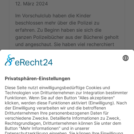
12. März 2024
Im Vorschulclub haben die Kinder
beschlossen mehr über die Polizei zu
erfahren. Zu Beginn haben sie sich die
ganzen Polizeibücher aus der Bücherei geholt
und angeschaut. Sie haben viel recherchiert
und es sind einige Fragen […]
weiterlesen »
Kitas
Übersicht
Über uns
Struktur
Team
Suche nach neuen Fachkräften
Für Eltern