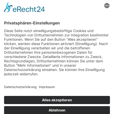
Für Mitarbeitende und Kinder, welche sich zeitgleich mit der positiv
getesteten Person in der Einrichtung aufhielten wurde die häusliche
Quarantäne durch das Gesundheitsamt Rhein – Pfalz – Kreis
angeordnet.
Die Familien wurden über die Schließung durch Kitamitarbeitende
informiert.
Zurück
×
Kitas
Übersicht
Über uns
Struktur
Team
Suche nach neuen Fachkräften
Für Eltern
Kita-Gespräche
Karriere
Ausbildung
Bewerben
Aktuelles
Presse