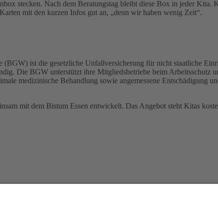
denbox stecken. Nach dem Beratungstag bleibt diese Box in jeder Kita.
Karten mit den kurzen Infos gut an, „denn wir haben wenig Zeit“.
(BGW) ist die gesetzliche Unfallversicherung für nicht staatliche Einr
ändig. Die BGW unterstützt ihre Mitgliedsbetriebe beim Arbeitsschutz 
ptimale medizinische Behandlung sowie angemessene Entschädigung und 
sam mit dem Bistum Essen entwickelt. Das Angebot steht Kitas koste