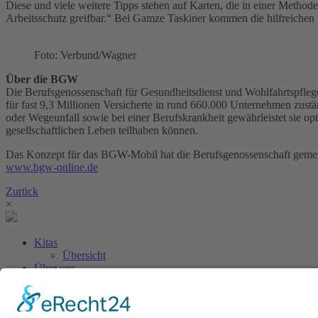
Diese und viele weitere Tipps stehen auf Karten, die in einer Metho
Arbeitsschutz greifbar.“ Bei Gamze Taskiner kommen die hilfreichen 
Foto: Verbund/Wagner
Über die BGW
Die Berufsgenossenschaft für Gesundheitsdienst und Wohlfahrtspflege 
für fast 9,3 Millionen Versicherte in rund 660.000 Unternehmen zust
oder Wegeunfall sowie bei einer Berufskrankheit gewährleistet sie o
gesellschaftlichen Leben teilhaben können.
Das Konzept für das BGW-Mobil hat die Berufsgenossenschaft gemein
www.bgw-online.de
Zurück
×
Kitas
Übersicht
Über uns
Struktur
Team
Suche nach neuen Fachkräften