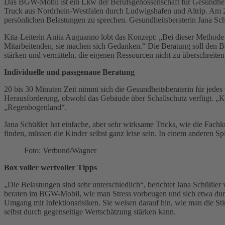
Das BGW-Mobil ist ein Lkw der Berufsgenossenschaft für Gesundheit
Truck aus Nordrhein-Westfalen durch Ludwigshafen und Altrip. Am 2
persönlichen Belastungen zu sprechen. Gesundheitsberaterin Jana Schüß
Kita-Leiterin Anita Auguanno lobt das Konzept: „Bei dieser Methode g
Mitarbeitenden, sie machen sich Gedanken.“ Die Beratung soll den B
stärken und vermitteln, die eigenen Ressourcen nicht zu überschreite
Individuelle und passgenaue Beratung
20 bis 30 Minuten Zeit nimmt sich die Gesundheitsberaterin für jede
Herausforderung, obwohl das Gebäude über Schallschutz verfügt. „Kind
„Regenbogenland“.
Jana Schüßler hat einfache, aber sehr wirksame Tricks, wie die Fa
finden, müssen die Kinder selbst ganz leise sein. In einem anderen 
Foto: Verbund/Wagner
Box voller wertvoller Tipps
„Die Belastungen sind sehr unterschiedlich“, berichtet Jana Schüßle
beraten im BGW-Mobil, wie man Stress vorbeugen und sich etwa durc
Umgang mit Infektionsrisiken. Sie weisen darauf hin, wie man die 
selbst durch gegenseitige Wertschätzung stärken kann.