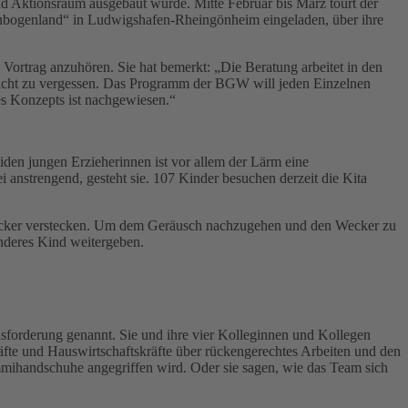
 Aktionsraum ausgebaut wurde. Mitte Februar bis März tourt der
enbogenland“ in Ludwigshafen-Rheingönheim eingeladen, über ihre
 Vortrag anzuhören. Sie hat bemerkt: „Die Beratung arbeitet in den
 nicht zu vergessen. Das Programm der BGW will jeden Einzelnen
es Konzepts ist nachgewiesen.“
den jungen Erzieherinnen ist vor allem der Lärm eine
 anstrengend, gesteht sie. 107 Kinder besuchen derzeit die Kita
 Wecker verstecken. Um dem Geräusch nachzugehen und den Wecker zu
anderes Kind weitergeben.
usforderung genannt. Sie und ihre vier Kolleginnen und Kollegen
te und Hauswirtschaftskräfte über rückengerechtes Arbeiten und den
mihandschuhe angegriffen wird. Oder sie sagen, wie das Team sich