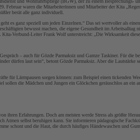
sdienst und Wohlfahrtspflege (BGW), der zu einem Besprechungs- und
9. Februar waren die Mitarbeiterinnen und Mitarbeiter der Kita „Reg
ler berät alle ganz individuell.
eht es ganz speziell um jeden Einzelnen.“ Das sei wertvoller als einen
eschäftigten bewusst machen, die eigene Gesundheit im Arbeitsalltag
n. Kita-Verbund-Leiter Frank Wolf unterstreicht: „Die Wirksamkeit dies
s Gespräch – auch für Gözde Parmaksiz und Gamze Taskiner. Für die bei
er dürfen laut sein“, betont Gözde Parmaksiz. Aber die Lautstärke sei
chkräfte für Lärmpausen sorgen können: zum Beispiel einen tickenden
Spiel sollen die Mädchen und Jungen ein Glöckchen geräuschlos an ein 
r von ihren Erfahrungen. Doch am meisten werde Stress als größte Hera
h Atmen selbst beruhigen kann. Sie informieren pädagogische Fachkräf
Stimme schont und die Haut, die durch häufiges Händewaschen und Gum