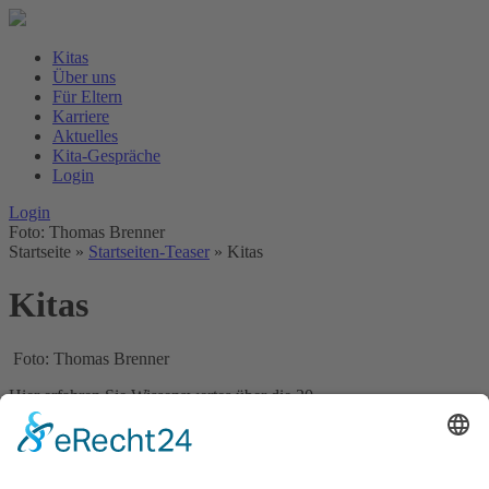
Kitas
Über uns
Für Eltern
Karriere
Aktuelles
Kita-Gespräche
Login
Login
Foto: Thomas Brenner
Startseite
»
Startseiten-Teaser
»
Kitas
Kitas
Foto: Thomas Brenner
Hier erfahren Sie Wissenswertes über die 20
Kindertageseinrichtungen im Verbund, die sich in den
unterschiedlichen Stadtteilen von Ludwigshafen befinden und
verschiedene Öffnungszeiten, Betreuungsformen und Anzahl an
Kita-Plätzen vorhalten.