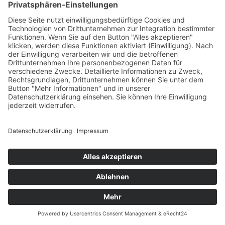
Zurück
×
Kitas
Übersicht
Über uns
Struktur
Team
Suche nach neuen Fachkräften
Für Eltern
Kita-Gespräche
Karriere
Ausbildung
Bewerben
Aktuelles
Presse
Copyright © 2023 |
Impressum |
Datenschutz