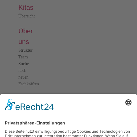
Kitas
Übersicht
Über
uns
Struktur
Team
Suche
nach
neuen
Fachkräften
Für
Eltern
Kita-
Gespräche