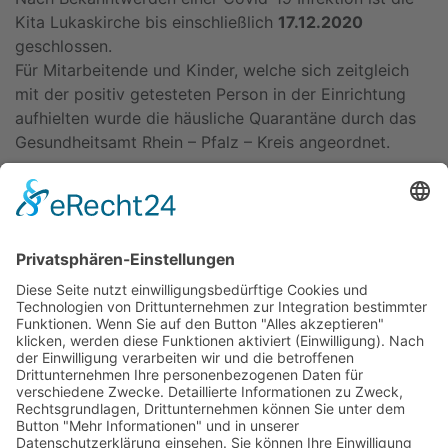
Kita Lukaskirche bis einschließlich
17.12.2020
geschlossen.
Für Mitarbeitende und Kinder, welche sich zeitgleich
mit der positiv getesteten Person in der Einrichtung
aufhielten wurde die häusliche Quarantäne durch das
Gesundheitsamt Rhein – Pfalz – Kreis angeordnet.
Die Familien wurden über die Schließung durch
Kitamitarbeitende informiert.
Zurück
Kitas
Übersicht
Über uns
Struktur
Team
Suche nach neuen Fachkräften
Für Eltern