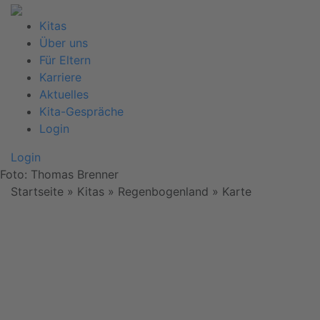
Kitas
Über uns
Für Eltern
Karriere
Aktuelles
Kita-Gespräche
Login
Login
Foto: Thomas Brenner
Startseite
» Kitas » Regenbogenland »
Karte
Wir
benötigen
Ihre
Zustimmung,
um den