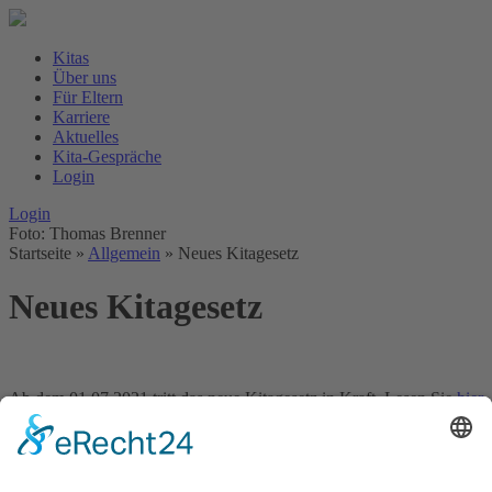
Kitas
Über uns
Für Eltern
Karriere
Aktuelles
Kita-Gespräche
Login
Login
Foto: Thomas Brenner
Startseite
»
Allgemein
»
Neues Kitagesetz
Neues Kitagesetz
Ab dem 01.07.2021 tritt das neue Kitagesetz in Kraft. Lesen Sie
hier
den aktuellen Elternbrief.