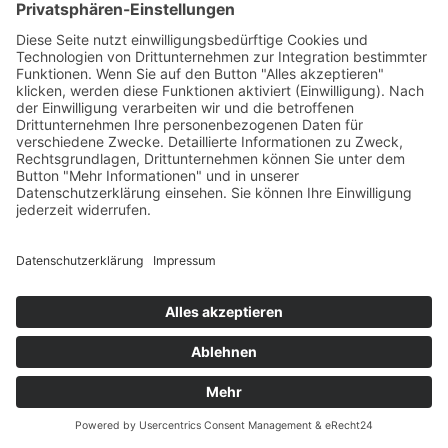
Zurück
×
Kitas
Übersicht
Über uns
Struktur
Team
Suche nach neuen Fachkräften
Für Eltern
Kita-Gespräche
Karriere
Ausbildung
Bewerben
Aktuelles
Presse
Copyright © 2023 |
Impressum |
Datenschutz