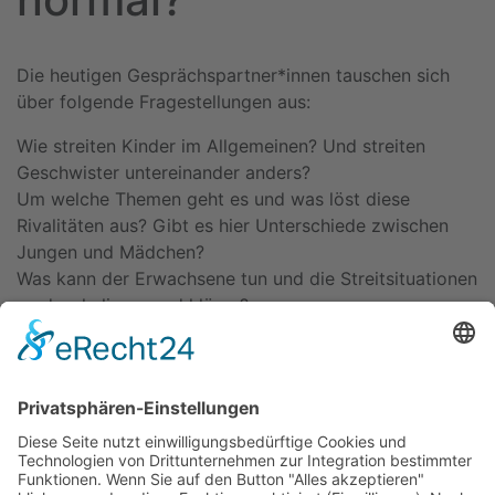
Die heutigen Gesprächspartner*innen tauschen sich
über folgende Fragestellungen aus:
Wie streiten Kinder im Allgemeinen? Und streiten
Geschwister untereinander anders?
Um welche Themen geht es und was löst diese
Rivalitäten aus? Gibt es hier Unterschiede zwischen
Jungen und Mädchen?
Was kann der Erwachsene tun und die Streitsituationen
zu deeskalieren und klären?
Zurück
Kitas
Übersicht