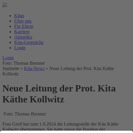
Kitas
Über uns
Für Eltern
Karriere
Aktuelles
Kita-Gespräche
Login
Login
Foto: Thomas Brenner
Startseite
»
Kita-News
»
Neue Leitung der Prot. Kita Käthe
Kollwitz
Neue Leitung der Prot. Kita
Käthe Kollwitz
Foto: Thomas Brenner
Frau Greif hat zum 1.9.2024 die Leitungsstelle der Kita Käthe
Kollwitz übernommen. Sie hatte zuvor die Position der