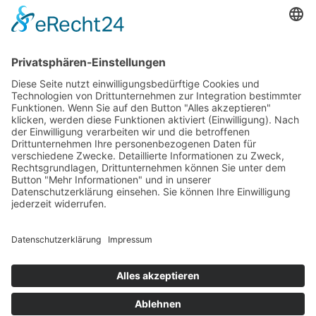
Stellvertretung inne. Der Verbund wünscht Frau Greif für ihre
Arbeit alles Gute und freut sich auf die weitere Zusammenarbeit mit
ihr.
Foto: Verbund/Wolf
Zurück
×
Kitas
Übersicht
Über uns
Struktur
Team
Suche nach neuen Fachkräften
Für Eltern
Kita-Gespräche
Karriere
Ausbildung
Bewerben
Aktuelles
Presse