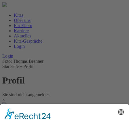
Kitas
Über uns
Für Eltern
Karriere
Aktuelles
Kita-Gespräche
Login
Login
Foto: Thomas Brenner
Startseite
»
Profil
Profil
Sie sind nicht angemeldet.
×
Kitas
Übersicht
Über uns