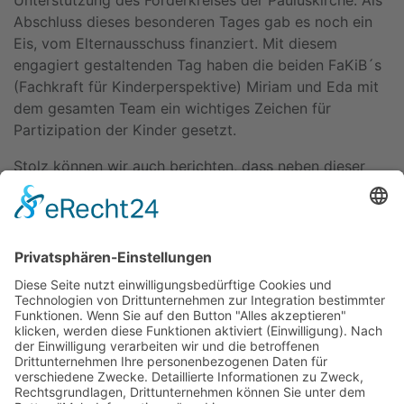
Unterstützung des Förderkreises der Pauluskirche. Als
Abschluss dieses besonderen Tages gab es noch ein
Eis, vom Elternausschuss finanziert. Mit diesem
engagiert gestaltenden Tag haben die beiden FaKiB´s
(Fachkraft für Kinderperspektive) Miriam und Eda mit
dem gesamten Team ein wichtiges Zeichen für
Partizipation der Kinder gesetzt.
Stolz können wir auch berichten, dass neben dieser
wunderbaren Aktion des Paulskindergartens, in allen
unseren 20 protestantischen Kitas der Weltkindertag
thematisch aufgegriffen wurde.
Kitas
Übersicht
Über uns
Struktur
Team
Suche nach neuen Fachkräften