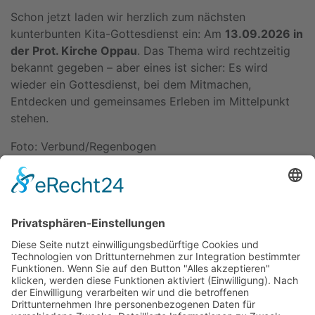
Schon jetzt laden wir herzlich zum nächsten
kunterbunten Kita-Gottesdienst ein: Am
13.09.2026 in
der Prot. Kirche Oppau
. Das Thema wird rechtzeitig
bekannt gegeben – aber eines ist sicher: Es wird
wieder ein Gottesdienst, bei dem Mitmachen,
Entdecken und gemeinsames Erleben im Mittelpunkt
stehen.
Foto: Verbund/Regenbogen
Foto: Verbund/Regenbogen
Foto: Verbund/Regenbogen
Kitas
Übersicht
Über uns
Struktur