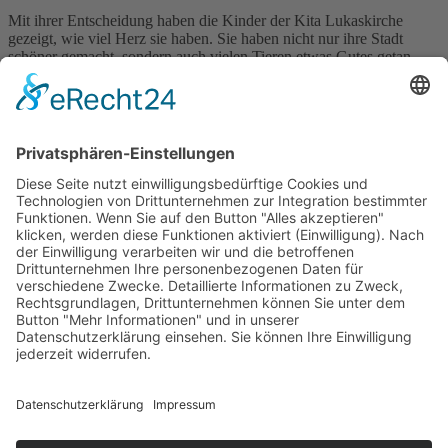
Mit ihrer Entscheidung haben die Kinder der Kita Lukaskirche
gezeigt, wie viel Herz sie haben. Sie haben nicht nur ihre Stadt
schöner gemacht, sondern auch vielen Tieren etwas Gutes getan.
Eine Aktion, die Mut macht und zeigt: Schon die Kleinsten können
Großes bewirken!
Foto: Verbund
Foto: Verbund
×
Kitas
Übersicht
Über uns
Struktur
Team
Suche nach neuen Fachkräften
Für Eltern
Kita-Gespräche
Karriere
Ausbildung