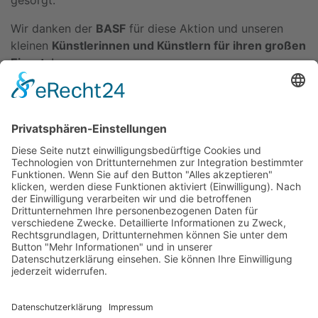
gesorgt.
Wir danken der
BASF
für diese Aktion und unseren
kleinen
Künstlerinnen und Künstlern für ihren großen
Einsatz
!
Kitas
Übersicht
Über uns
Struktur
Team
Suche nach neuen Fachkräften
Für Eltern
Kita-Gespräche
Karriere
Ausbildung