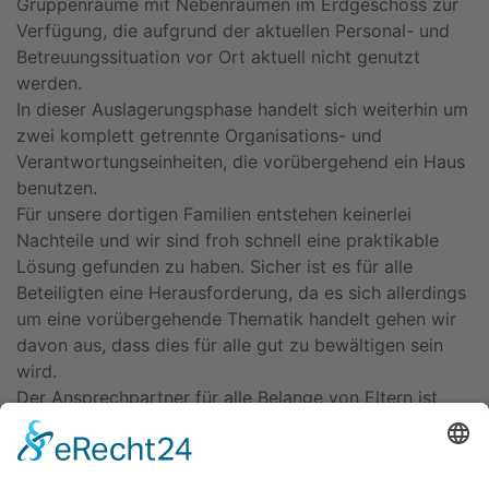
Gruppenräume mit Nebenräumen im Erdgeschoss zur
Verfügung, die aufgrund der aktuellen Personal- und
Betreuungssituation vor Ort aktuell nicht genutzt
werden.
In dieser Auslagerungsphase handelt sich weiterhin um
zwei komplett getrennte Organisations- und
Verantwortungseinheiten, die vorübergehend ein Haus
benutzen.
Für unsere dortigen Familien entstehen keinerlei
Nachteile und wir sind froh schnell eine praktikable
Lösung gefunden zu haben. Sicher ist es für alle
Beteiligten eine Herausforderung, da es sich allerdings
um eine vorübergehende Thematik handelt gehen wir
davon aus, dass dies für alle gut zu bewältigen sein
wird.
Der Ansprechpartner für alle Belange von Eltern ist
weiterhin Frau Krebs bzw. das päd. Personal der Kita
Kibitop.