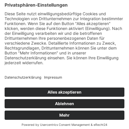
Zurück
Kitas
Übersicht
Über uns
Struktur
Team
Suche nach neuen Fachkräften
Für Eltern
Kita-Gespräche
Karriere
Ausbildung
Bewerben
Aktuelles
Presse
Copyright © 2023 |
Impressum |
Datenschutz