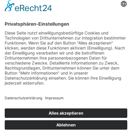
Matthäuskirche im Stadtteil West und an der
Jakobuskirche in Oggersheim.
Zurück
Kitas
Übersicht
Über uns
Struktur
Team
Suche nach neuen Fachkräften
Für Eltern
Kita-Gespräche
Karriere
Ausbildung
Bewerben
Aktuelles
Presse
Copyright © 2023 |