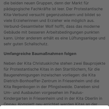
die beiden neuen Gruppen, denn der Markt für
pädagogische Fachkräfte ist leer. Der Protestantische
Kita-Verbund versucht gegenzusteuern und bildet so
viele Erzieherinnen und Erzieher wie möglich aus.
Verbund-Gesamtleiter Wolf hofft, dass das moderne
Gebäude mit besseren Arbeitsbedingungen punkten
kann. Unter anderem erhält es eine Lüftungsanlage und
sehr guten Schallschutz.
Umfangreiche Baumaßnahmen folgen
Neben der Kita Christuskirche stehen zwei Bauprojekte
für Protestantische Kitas in den Startlöchern, für die
Baugenehmigungen inzwischen vorliegen: die Kita
Dietrich-Bonhoeffer-Zentrum in Friesenheim und die
Kita Regenbogen in der Pfingstweide. Daneben sind
Um- und Ausbauten vorgesehen im Paulus-
Kindergarten in Friesenheim und in der Kita Oberlin in
Oppau. Komplett neu errichtet werden Kitas an der