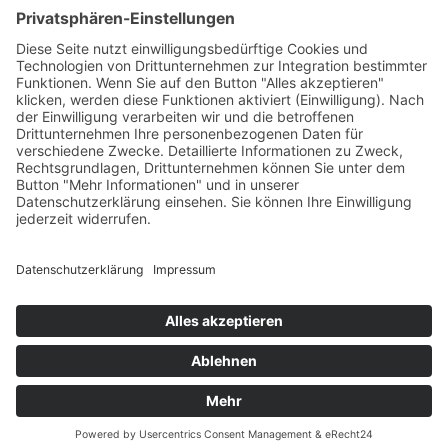
Kitas
Übersicht
Über uns
Struktur
Team
Suche nach neuen Fachkräften
Für Eltern
Kita-Gespräche
Karriere
Ausbildung
Bewerben
Aktuelles
Presse
Copyright © 2023 |
Impressum |
Datenschutz