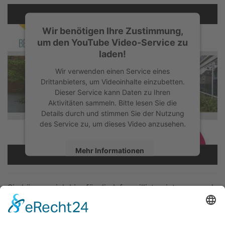
Wir benötigen Ihre Zustimmung,
um den YouTube Video-Service zu
laden!
Wir verwenden einen Service eines
Drittanbieters, um Videoinhalte einzubetten.
Dieser Service kann Daten zu Ihren
Aktivitäten sammeln. Bitte lesen Sie die
Details durch und stimmen Sie der Nutzung
des Service zu, um dieses Video anzusehen.
Mehr Informationen
Akzeptieren
Sie können sich hier für die Infomailliste eintragen und
powered by
Usercentrics Consent
wir können so mit Ihnen in Kontakt bleiben.
Management Platform
&
eRecht24