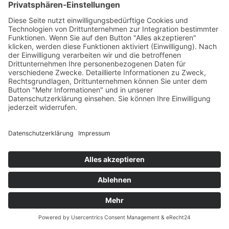
Übersicht
Über uns
Struktur
Team
Suche nach neuen Fachkräften
Für Eltern
Kita-Gespräche
Karriere
Ausbildung
Bewerben
Aktuelles
Presse
Copyright © 2023 |
Impressum |
Datenschutz