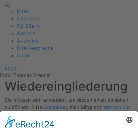
Kitas
Über uns
Für Eltern
Karriere
Aktuelles
Kita-Gespräche
Login
Login
Foto: Thomas Brenner
Wiedereingliederung
Sie müssen sich anmelden, um diesen Inhalt einsehen
zu können. Bitte
Anmelden
. Kein Mitglied?
Werden Sie
Mitglied bei uns
Zurück
Kitas