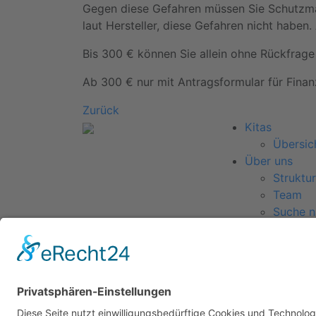
Gegen diese Gefahren müssen Sie Schutzmaßn
laut Hersteller, diese Gefahren nicht habe
Bis 300 € können Sie allein ohne Rückfrage
Ab 300 € nur mit Antragsformular für Fina
Zurück
Kitas
Übersic
Über uns
Struktur
Team
Suche n
Für Eltern
Kita-Ge
Karriere
Ausbild
Bewerb
Aktuelles