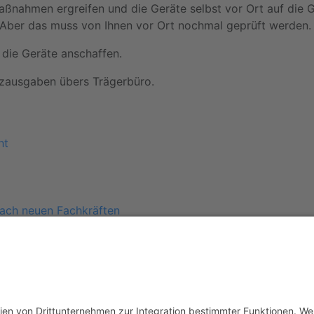
ahmen ergreifen und die Geräte selbst vor Ort auf die Ge
n. Aber das muss von Ihnen vor Ort nochmal geprüft werden.
 die Geräte anschaffen.
nzausgaben übers Trägerbüro.
ht
ach neuen Fachkräften
spräche
ung
en