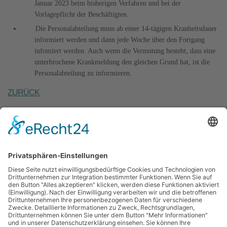
Januar 2023 beim bisherigen Verfahren und bei der
Vorlagepflicht der Beschäftigten.
Die Personalabteilung muss ab einer 14-tägigen Kranheitsdauer
informiert werden und dann jede Woche über den Fortgang
infomiert werden. Auch wenn die Vermutung besteht, dass eine
unterbrochene Krankmeldung den gleichen Grund hat, ist die
Personalabteilung zu informieren.
ZURÜCK
Kitas
Über
Für
Karriere
Aktuelles
Presse
Übersicht
Ausbildung
uns
Eltern
Bewerben
Struktur
Kita-