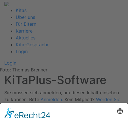
Kitas
Über uns
Für Eltern
Karriere
Aktuelles
Kita-Gespräche
Login
Login
Foto: Thomas Brenner
KiTaPlus-Software
Sie müssen sich anmelden, um diesen Inhalt einsehen
zu können. Bitte
Anmelden
. Kein Mitglied?
Werden Sie
Mitglied bei uns
Zurück
Kitas