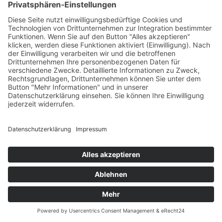
Übersicht
Über uns
Struktur
Team
Suche nach neuen Fachkräften
Für Eltern
Kita-Gespräche
Karriere
Ausbildung
Bewerben
Aktuelles
Presse
Copyright © 2023 |
Impressum |
Datenschutz