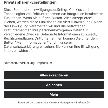
Kitas
Übersicht
Über uns
Struktur
Team
Suche nach neuen Fachkräften
Für Eltern
Kita-Gespräche
Karriere
Ausbildung
Bewerben
Aktuelles
Presse
Copyright © 2023 |
Impressum |
Datenschutz