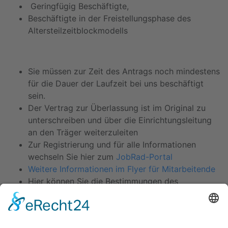
Geringfügig Beschäftigte,
Beschäftigte in der Freistellungsphase des
Altersteilzeitblockmodells
Sie müssen zur Zeit des Antrags noch mindestens
für die Dauer der Laufzeit bei uns beschäftigt
sein.
Der Vertrag zur Überlassung ist im Original zu
unterschreiben und über die Einrichtungsleitung
an den Träger weiterzuleiten
Zur Registrierung und für alle Informationen
wechseln Sie hier zum
JobRad-Portal
Weitere Informationen im Flyer für Mitarbeitende
Hier können Sie die Bestimmungen des
Tarifvertrages nachlesen:
Tarifvertrag
Fahrradleasing
Zurück