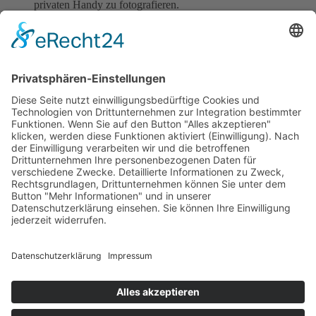
privaten Handy zu fotografieren.
Ausnahmen vom Nutzungsverbot sind in Absprache mit der
Leitung möglich, zum Beispiel, wenn ein wichtiger Anruf
erwartet wird oder minderjährige Kinder in nicht gesicherter
Betreuung sind.
Bei den Kita-Handys ist immer auf einen aufgeladenen Akku-
Zustand zu achten. Vor allem bei den Handys, die in der
Ersten Hilfe Tasche für Ausflüge aufbewahrt werden.
Zurück
×
Kitas
Übersicht
Über uns
Struktur
Team
Suche nach neuen Fachkräften
Für Eltern
Kita-Gespräche
Karriere
Ausbildung
Bewerben
Aktuelles