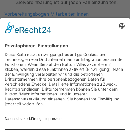
Zielvereinbarung ist auf jeden Fall einzuhalten.
Vorbereitungsbogen Mitarbeiter_innen
Vorbereitungsbogen für Leitungspersonen
Vorbereitungsbogen Jahresgespräch Kurzform
Kitas
Übersicht
Über uns
Struktur
Team
Suche nach neuen Fachkräften
Für Eltern
Kita-Gespräche
Karriere
Ausbildung
Bewerben