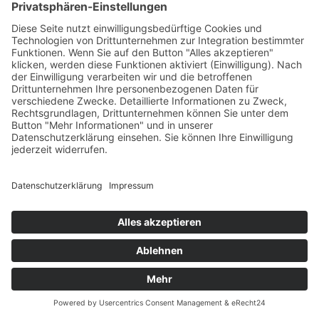
Kitas
Übersicht
Über uns
Struktur
Team
Suche nach neuen Fachkräften
Für Eltern
Kita-Gespräche
Karriere
Ausbildung
Bewerben
Aktuelles
Presse
Copyright © 2023 |
Impressum |
Datenschutz