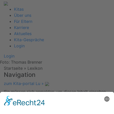
Kitas
Über uns
Für Eltern
Karriere
Aktuelles
Kita-Gespräche
Login
Login
Foto: Thomas Brenner
Startseite
»
Lexikon
Navigation
zum Kita-portal Lu »
Sie müssen sich anmelden, um diesen Inhalt einsehen
zu können. Bitte
Anmelden
. Kein Mitglied?
Werden Sie
Mitglied bei uns