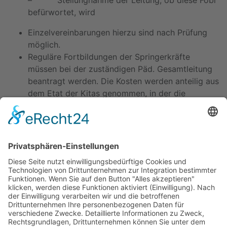
– Stellungnahme der Leitung, ob diese Fobi
befürwortet, wird
Einzelvereinbarungen hierzu sind nach Prüfung
möglich.
Reguläre Fortbildungen der Springerkräfte
müssen bei der zuständigen Päd. Gesamtleitung
beantragt werden. Die Kosten werden anteilig aus
dem Etat der Kitas genommen, in der die
Spingerkraft in dem Jahr tätig war, in dem die
Kosten angefallen sind.
Kitas
Übersicht
Über uns
Struktur
Team
Suche nach neuen Fachkräften