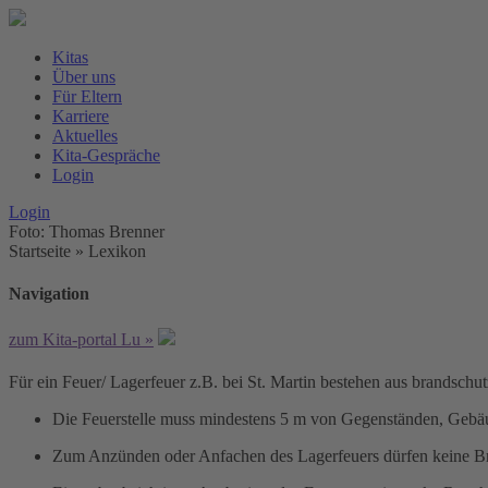
Kitas
Über uns
Für Eltern
Karriere
Aktuelles
Kita-Gespräche
Login
Login
Foto: Thomas Brenner
Startseite
»
Lexikon
Navigation
zum Kita-portal Lu »
Für ein Feuer/ Lagerfeuer z.B. bei St. Martin bestehen aus brandschu
Die Feuerstelle muss mindestens 5 m von Gegenständen, Gebäu
Zum Anzünden oder Anfachen des Lagerfeuers dürfen keine Br