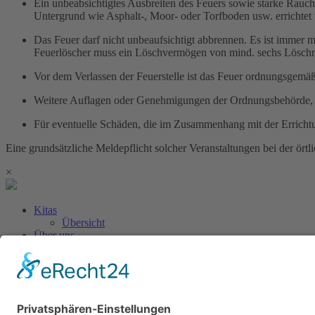
Ein unbeabsichtigtes Ausbreiten des Feuers sowie starke Rauch
Untergrund wie Asphalt-, Moor- oder Torfboden usw. errichtet
Das Feuer darf nicht unbeaufsichtigt abbrennen. Es ist immer 
Feuerlöscher muss ein Löschvermögen von mind. sechs Löschmi
Vor dem Verlassen der Feuerstelle ist das Feuer ordnungsgemäß
Weitere Auflagen oder Genehmigungen der Ordnungsbehörde, in
Für eventuelle Schäden, die im Zusammenhang mit der Errichtung
Eine grundsätzliche Meldepflicht solcher Veranstaltungen bei der örtl
×
Kitas
Übersicht
Über uns
Struktur
Team
Suche nach neuen Fachkräften
Für Eltern
Kita-Gespräche
Karriere