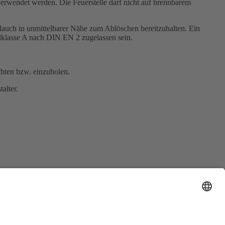
verwendet werden. Die Feuerstelle darf nicht auf brennbarem
hlauch in unmittelbarer Nähe zum Ablöschen bereitzuhalten. Ein
dklasse A nach DIN EN 2 zugelassen sein.
hten bzw. einzuholen.
alter.