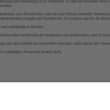
bildung und Funkenflug ist zu vermeiden. Es darf nur trockenes Holz 
 werden.
mindestens zwei Feuerlöscher oder ein unter Druck stehender Wassersc
tteleinheiten (Angabe auf Feuerlöscher 21A) haben und für die Bran
 und vollständig zu löschen.
sbesondere im Bereich der Immission von Schadstoffen, sind zu beac
 oder dem Betrieb der Feuerstelle entstehen, haftet alleine der Veranst
ich zuständigen Feuerwehr besteht nicht.