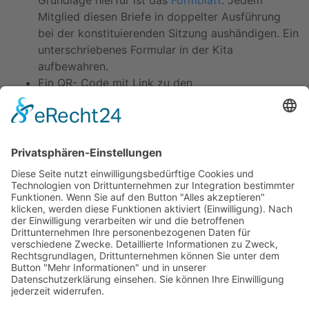
Grundlage hierfür ist das
Formblatt
. Jedem
Mitglied diesen Briefe in doppelter Ausführung
bei der konstituierenden Sitzung aushändigen. Ein
unterschriebenes Formular in der Kita
aufbewahren.
Ein QR- Code mit Link zu den
Datenschutzrichtlinie
auf der Homepage ist auf
dem Brief hinterlegt. Den Eltern aber noch eine
ausgedruckte Variante anbieten.
Kitas
Übersicht
Über uns
Struktur
Team
Suche nach neuen Fachkräften
Für Eltern
Kita-Gespräche