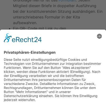
Grundlage hierfür ist das
Formblatt
. Jedem
Mitglied diesen Briefe in doppelter Ausführung
bei der konstituierenden Sitzung aushändigen. Ein
unterschriebenes Formular in der Kita
aufbewahren.
Ein QR- Code mit Link zu den
Datenschutzrichtlinie
auf der Homepage ist auf
dem Brief hinterlegt. Den Eltern aber noch eine
ausgedruckte Variante anbieten.
Kitas
Übersicht
Über uns
Struktur
Team
Suche nach neuen Fachkräften
Für Eltern
Kita-Gespräche