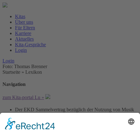
Kitas
Über uns
Für Eltern
Karriere
Aktuelles
Kita-Gespräche
Login
Login
Foto: Thomas Brenner
Startseite
»
Lexikon
Navigation
zum Kita-portal Lu »
Der EKD Sammelvertrag bezüglich der Nutzung von Musik
gilt nur, wenn es eine Veranstaltung der Kita ist. (Nicht bei
Veranstaltungen des Fördervereins)