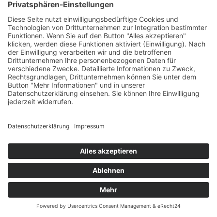
×
Kitas
Übersicht
Über uns
Struktur
Team
Suche nach neuen Fachkräften
Für Eltern
Kita-Gespräche
Karriere
Ausbildung
Bewerben
Aktuelles
Presse
Copyright © 2023 |
Impressum |
Datenschutz